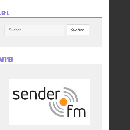
uche
Suchen
nach:
artner