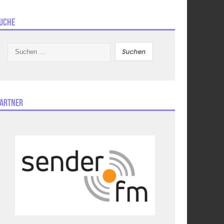
uche
Suchen
nach:
artner