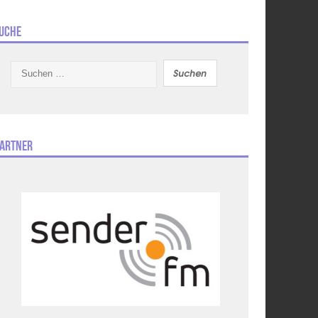
uche
Suchen
nach:
artner