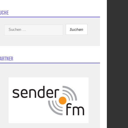
uche
Suchen
nach:
artner