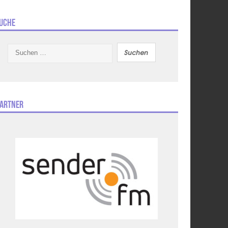
uche
Suchen
nach:
artner