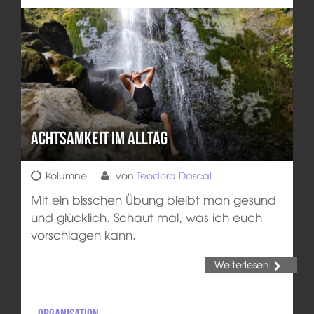
Achtsamkeit im Alltag
Kolumne
von
Teodora Dascal
Mit ein bisschen Übung bleibt man gesund
und glücklich. Schaut mal, was ich euch
vorschlagen kann.
Weiterlesen