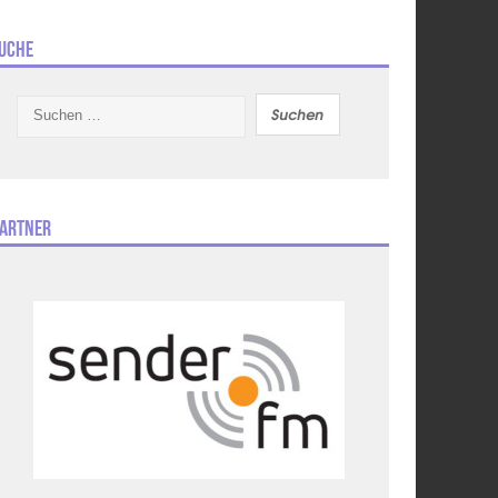
uche
Suchen
nach:
artner