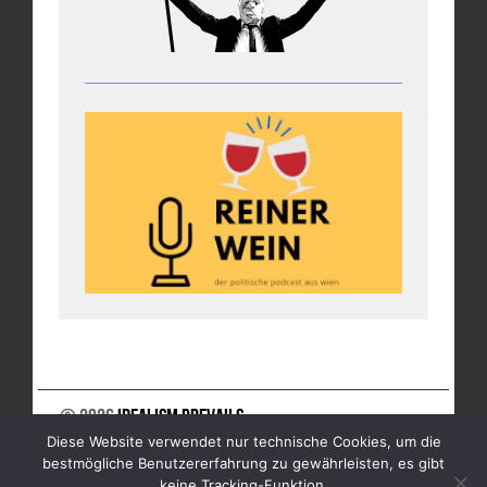
© 2026
Idealism Prevails
Diese Website verwendet nur technische Cookies, um die
UNTERSTÜTZE UNS
NEWSLETTER
IMPRESSUM
bestmögliche Benutzererfahrung zu gewährleisten, es gibt
DATENSCHUTZ
keine Tracking-Funktion.