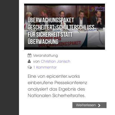
Überwachungspaket
gescheitert: Schulterschluss
für Sicherheit statt
Überwachung
Veranstaltung
von
Christian Janisch
1 Kommentar
Eine von epicenter.works
einberufene Pressekonferenz
analysiert das Ergebnis des
Nationalen Sicherheitsrates.
Weiterlesen