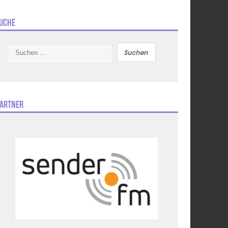
uche
Suchen
nach:
artner