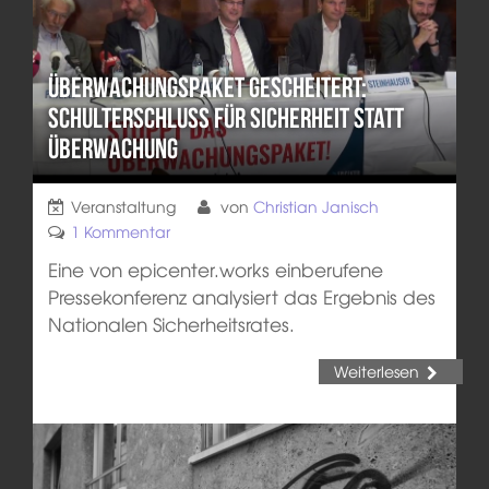
Überwachungspaket gescheitert:
Schulterschluss für Sicherheit statt
Überwachung
Veranstaltung
von
Christian Janisch
1 Kommentar
Eine von epicenter.works einberufene
Pressekonferenz analysiert das Ergebnis des
Nationalen Sicherheitsrates.
Weiterlesen