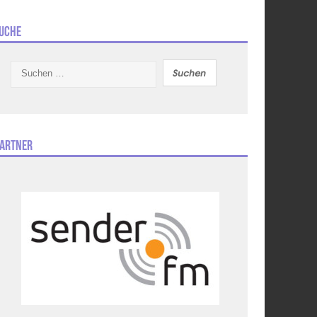
uche
Suchen
nach:
artner