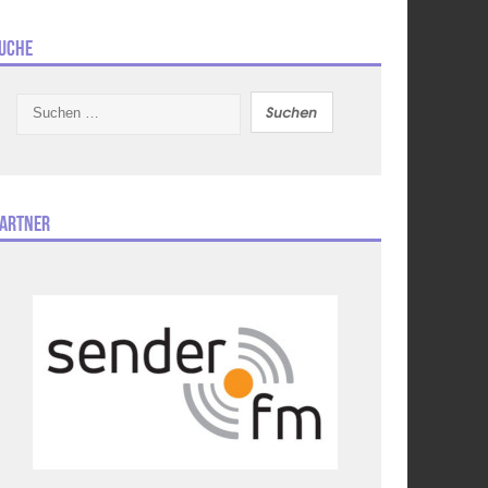
uche
Suchen
nach:
artner