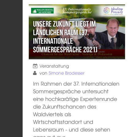
Unsere Zukunft liegt im
ländlichen Raum (37.
Internationale
Sommergespräche 2021)
Veranstaltung
von
Simone Brodesser
Im Rahmen der 37. Internationalen
Sommergespräche untersucht
eine hochkarätige Expertenrunde
die Zukunftschancen des
Waldviertels als
Wirtschaftsstandort und
Lebensraum - und diese sehen
ganz gut aus.