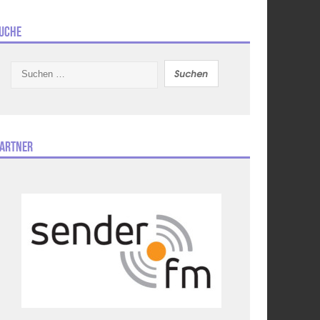
uche
Suchen
nach:
artner