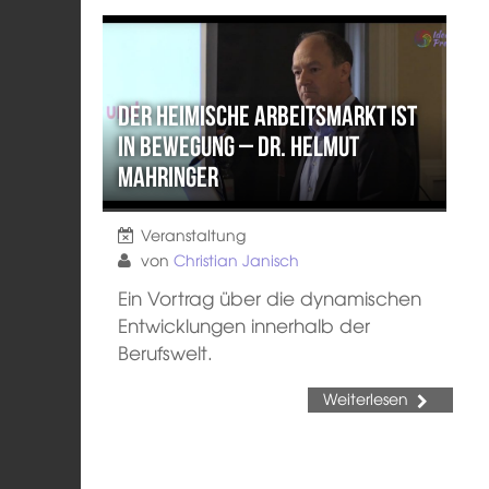
Der heimische Arbeitsmarkt ist
in Bewegung – Dr. Helmut
Mahringer
Veranstaltung
von
Christian Janisch
Ein Vortrag über die dynamischen
Entwicklungen innerhalb der
Berufswelt.
Weiterlesen