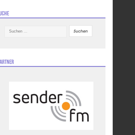
uche
Suchen
nach:
artner