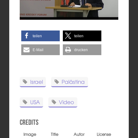
teilen
teilen
E-Mail
drucken
Israel
Palästina
USA
Video
Credits
Image
Title
Autor
License