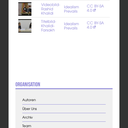
Videobild-
CC BY-SA
Idealism
Rashid
4.0
Prevails
Khalidi
Titelbild-
CC BY-SA
Idealism
Khalidi-
4.0
Prevails
Farsakh
Organisation
Autoren
Über Uns
Archiv
Team