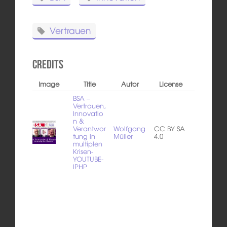
Vertrauen
Credits
Image
Title
Autor
License
BSA –
Vertrauen,
Innovatio
n &
Verantwor
Wolfgang
CC BY SA
tung in
Müller
4.0
multiplen
Krisen-
YOUTUBE-
IPHP