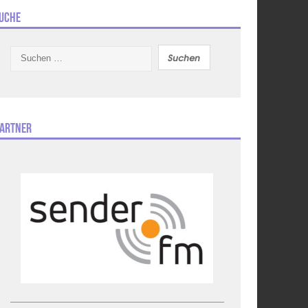
uche
Suchen
nach:
artner