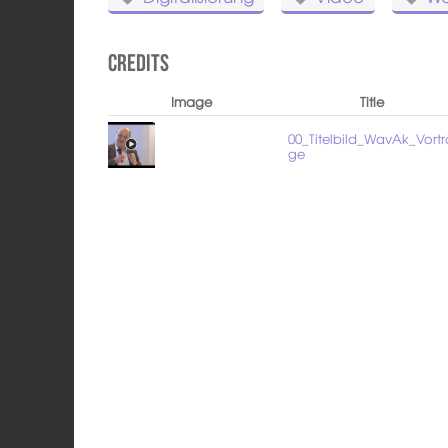
Credits
Image
Title
00_Titelbild_WavAk_Vortr
ge