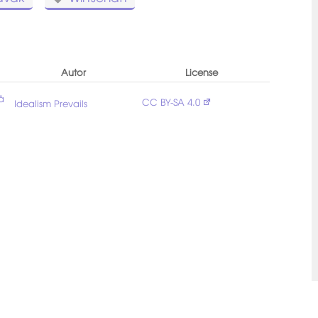
Autor
License
ä
CC BY-SA 4.0
Idealism Prevails