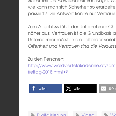
Sicherheit die Abwesenheit von Angst. Wa
wie kann man sich Sicherheit so erarbeiten
passiert? Die Antwort könne nur Vertrauen
Zum Abschluss führt der Unternehmer Chr
näher aus: Vertrauen ist die Grundbasis
Unternehmer müssten die Leitbilder vorle
Offenheit und Vertrauen sind die Vorausse
Zu den Personen:
http://www.waldviertelakademie.at/so
freitag-2018.html
teilen
teilen
E-Ma
Digitalisierung
Video
W