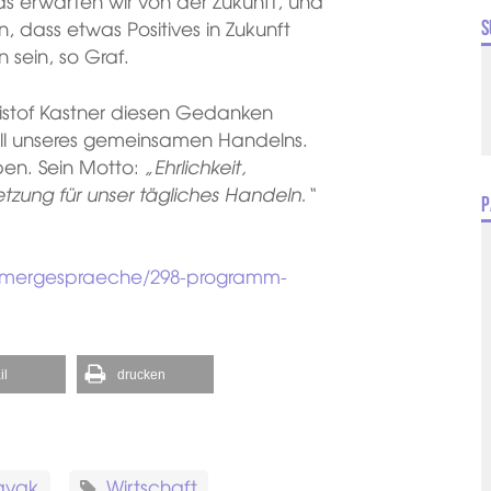
s erwarten wir von der Zukunft, und
, dass etwas Positives in Zukunft
S
 sein, so Graf.
istof Kastner diesen Gedanken
 all unseres gemeinsamen Handelns.
ben. Sein Motto:
„Ehrlichkeit,
tzung für unser tägliches Handeln.“
P
mmergespraeche/298-programm-
il
drucken
avak
Wirtschaft