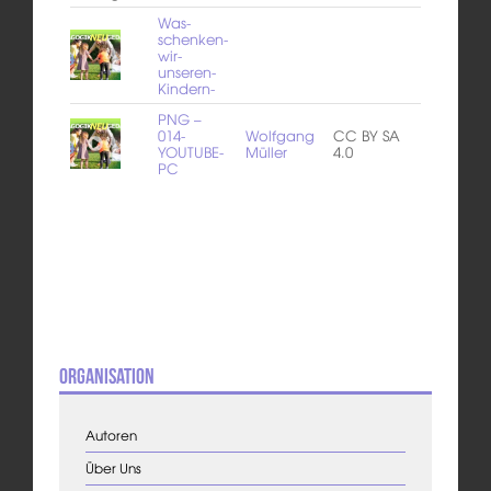
Was-
schenken-
wir-
unseren-
Kindern-
PNG –
014-
Wolfgang
CC BY SA
YOUTUBE-
Müller
4.0
PC
Organisation
Autoren
Über Uns