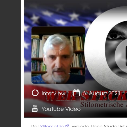
Gesellschaft
Interview
6. August 2021
YouTube Video
Der
Stilometrie
-Experte René Studer is