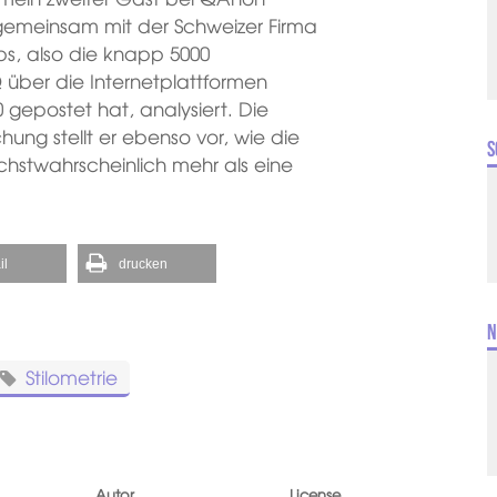
t gemeinsam mit der Schweizer Firma
s, also die knapp 5000
über die Internetplattformen
gepostet hat, analysiert. Die
ung stellt er ebenso vor, wie die
S
öchstwahrscheinlich mehr als eine
il
drucken
N
Stilometrie
Autor
License