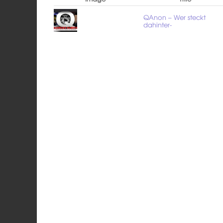
QAnon – Wer steckt
dahinter-