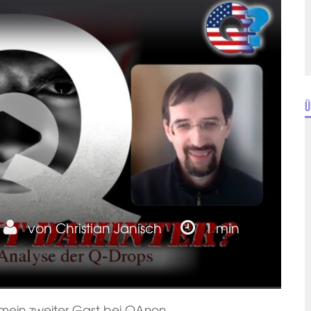
Ü
von
Christian Janisch
1 min
t mein zweiter Gast bei QAnon