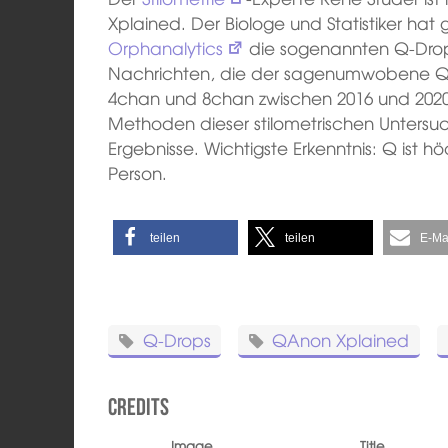
Xplained. Der Biologe und Statistiker ha
Orphanalytics
die sogenannten Q-Drop
Nachrichten, die der sagenumwobene Q 
4chan und 8chan zwischen 2016 und 2020 
Methoden dieser stilometrischen Untersuch
Ergebnisse. Wichtigste Erkenntnis: Q ist h
Person.
teilen
teilen
E-Ma
Q-Drops
QAnon Xplained
Credits
Image
Title