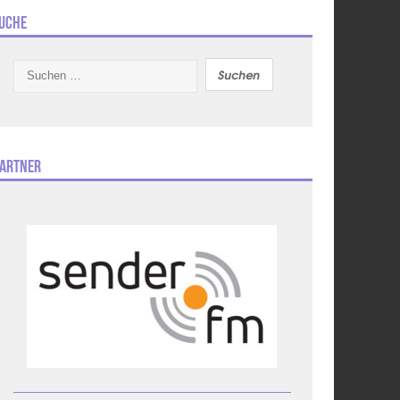
uche
Suchen
nach:
artner