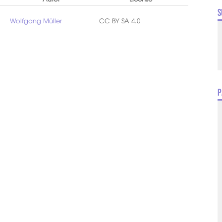
S
Wolfgang Müller
CC BY SA 4.0
P