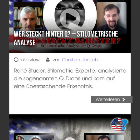
Wer steckt hinter Q? – Stilometrische
Analyse
Interview
von
Christian Janisch
René Studer, Stilometrie-Experte, analysierte
die sogenannten Q-Drops und kam auf
eine überraschende Erkenntnis.
Weiterlesen