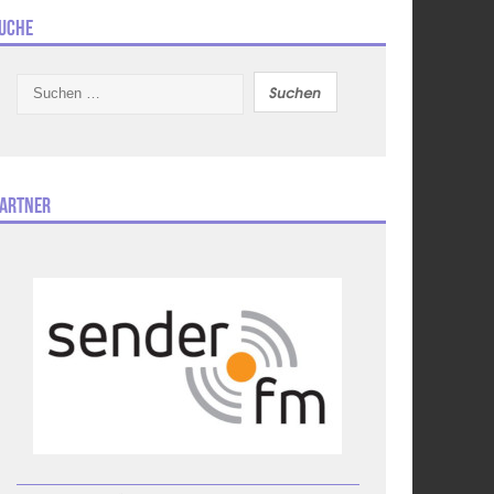
uche
Suchen
nach:
artner