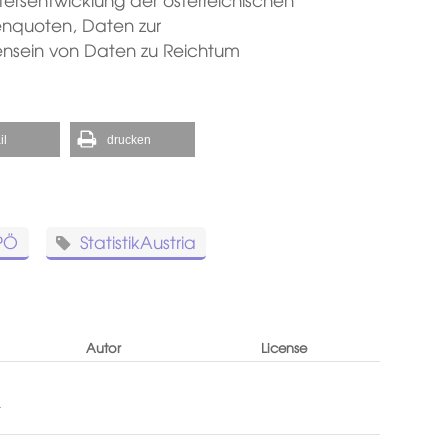
senquoten, Daten zur
nsein von Daten zu Reichtum
il
drucken
PÖ
StatistikAustria
Autor
License
-