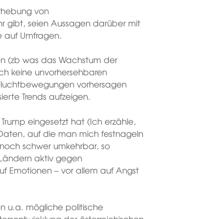
Erhebung von
hr gibt, seien Aussagen darüber mit
se auf Umfragen.
nosen (zb was das Wachstum der
lich keine unvorhersehbaren
r Fluchtbewegungen vorhersagen
erte Trends aufzeigen.
rump eingesetzt hat (Ich erzähle,
 Daten, auf die man mich festnageln
ur noch schwer umkehrbar, so
 Ländern aktiv gegen
uf Emotionen – vor allem auf Angst
n u.a. mögliche politische
Altersentwicklung der österreichischen