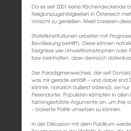
Da es seit 2001 keine flächendeckende 
Religionszugehörigkeiten in Österreich me
Vorsicht zu genießen. Meist basieren die
Statistikinstitutionen arbeiten mit Prog
Bevölkerung betrifft). Diese können natür
Ereignisse wie Umweltkatastrophen ode
bzw beinhalten, aber dennoch datenbasi
Der Paradigmenwechsel, der seit Donald T
was mir gerade einfällt – und dabei sind
könnte, natürlich äußerst störend), sei n
Pesendorfer. Populisten kämpfen in allen
faktengestützte Argumente an, um ihre a
– basierte Politik umsetzen zu können.
In der Diskussion mit dem Publikum werde
Besetzungen in der Statistik Austria, die 