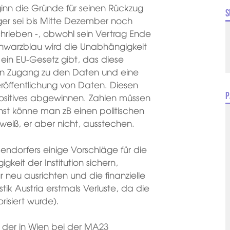
Beginn die Gründe für seinen Rückzug
S
olger sei bis Mitte Dezember noch
hrieben -, obwohl sein Vertrag Ende
chwarzblau wird die Unabhängigkeit
s ein EU-Gesetz gibt, das diese
kten Zugang zu den Daten und eine
öffentlichung von Daten. Diesen
P
ositives abgewinnen. Zahlen müssen
nst könne man zB einen politischen
eiß, er aber nicht, ausstechen.
endorfers einige Vorschläge für die
gkeit der Institution sichern,
r neu ausrichten und die finanzielle
tik Austria erstmals Verluste, da die
risiert wurde).
der in Wien bei der MA23