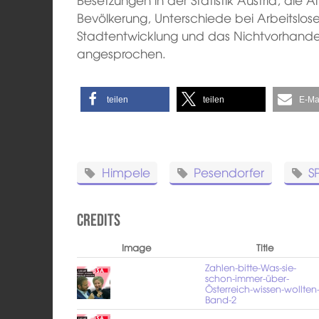
Bevölkerung, Unterschiede bei Arbeitslo
Stadtentwicklung und das Nichtvorhande
angesprochen.
teilen
teilen
E-Ma
Himpele
Pesendorfer
S
Credits
Image
Title
Zahlen-bitte-Was-sie-
schon-immer-über-
Österreich-wissen-wollten
Band-2