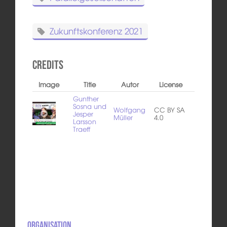
Zukunftskonferenz 2021
Credits
Image
Title
Autor
License
Gunther
Sosna und
Wolfgang
CC BY SA
Jesper
Müller
4.0
Larsson
Traeff
Organisation