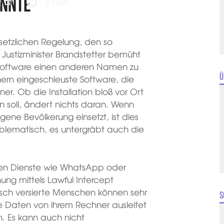
önnte
t
3 min
esetzlichen Regelung, den so
 Justizminister Brandstetter bemüht
software einen anderen Namen zu
Ü
rn eingeschleuste Software, die
janer. Ob die Installation bloß vor Ort
in soll, ändert nichts daran. Wenn
ene Bevölkerung einsetzt, ist dies
blematisch, es untergräbt auch die
nten Dienste wie WhatsApp oder
ung mittels Lawful Intercept
nisch versierte Menschen können sehr
S
 Daten von ihrem Rechner ausleitet
. Es kann auch nicht