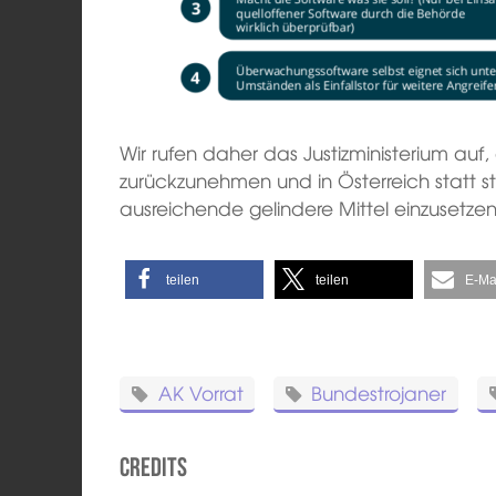
Wir rufen daher das Justizministerium au
zurückzunehmen und in Österreich statt 
ausreichende gelindere Mittel einzusetzen
teilen
teilen
E-Ma
AK Vorrat
Bundestrojaner
Credits