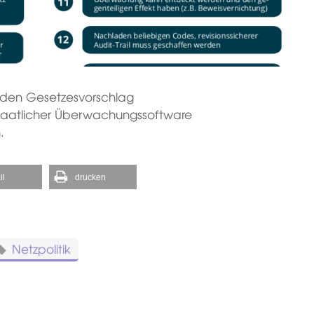
f, den Gesetzesvorschlag
staatlicher Überwachungssoftware
.
il
drucken
Netzpolitik