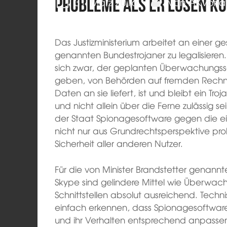
Probleme als er lösen k
31. März 2016
von
AKVorra
Das Justizministerium arbeitet an einer g
genannten Bundestrojaner zu legalisieren.
sich zwar, der geplanten Überwachungs
geben, von Behörden auf fremden Rechne
Daten an sie liefert, ist und bleibt ein Tro
und nicht allein über die Ferne zulässig se
der Staat Spionagesoftware gegen die eig
nicht nur aus Grundrechtsperspektive pro
Sicherheit aller anderen Nutzer.
Für die von Minister Brandstetter genan
Skype sind gelindere Mittel wie Überwach
Schnittstellen absolut ausreichend. Tech
einfach erkennen, dass Spionagesoftware
und ihr Verhalten entsprechend anpassen