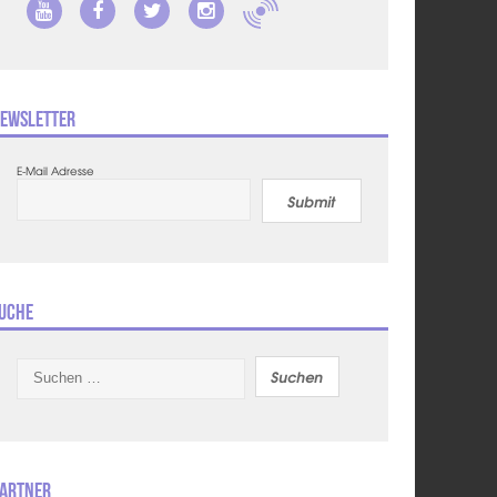
ewsletter
E-Mail Adresse
Submit
uche
Suchen
nach:
artner