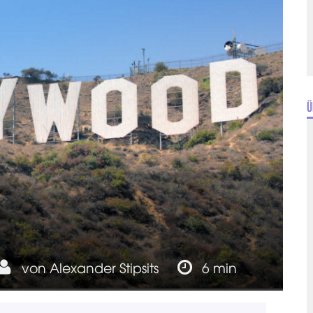
Ü
von
Alexander Stipsits
6 min