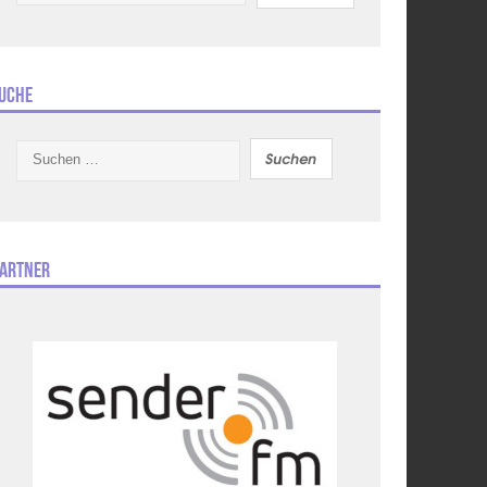
uche
Suchen
nach:
artner