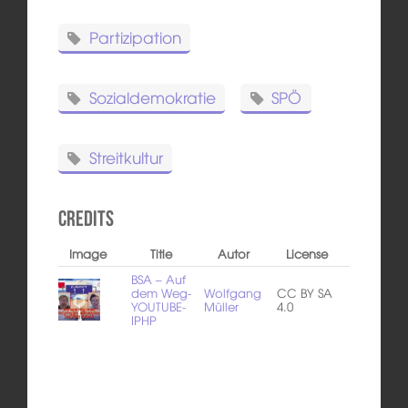
Partizipation
Sozialdemokratie
SPÖ
Streitkultur
Credits
Image
Title
Autor
License
BSA – Auf
dem Weg-
Wolfgang
CC BY SA
YOUTUBE-
Müller
4.0
IPHP