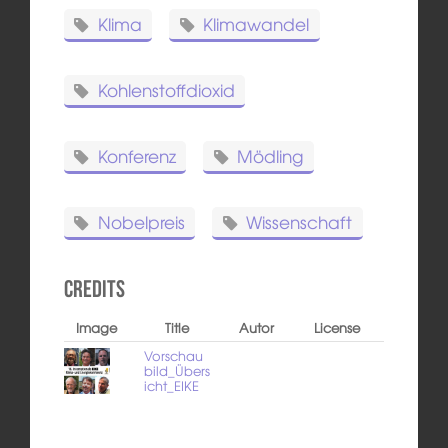
Klima
Klimawandel
Kohlenstoffdioxid
Konferenz
Mödling
Nobelpreis
Wissenschaft
Credits
Image
Title
Autor
License
Vorschau
bild_Übers
icht_EIKE