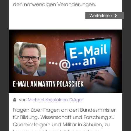
den notwendigen Veränderungen.
Weiterlesen
E-Mail an Martin Polaschek
von
Michael Karjalainen-Dräger
Fragen über Fragen an den Bundesminister
für Bildung, Wissenschaft und Forschung zu
Quereinsteigern und Militär in Schulen, zu