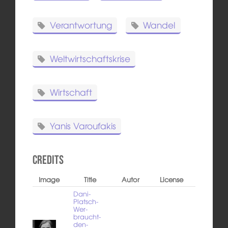
Verantwortung
Wandel
Weltwirtschaftskrise
Wirtschaft
Yanis Varoufakis
Credits
Image
Title
Autor
License
Dani-
Platsch-
Wer-
braucht-
den-