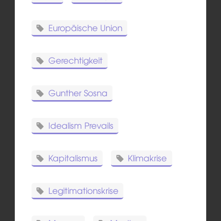
Europäische Union
Gerechtigkeit
Gunther Sosna
Idealism Prevails
Kapitalismus
Klimakrise
Legitimationskrise