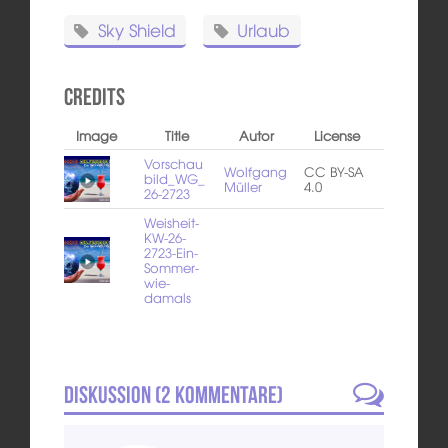
Sky Shield
Urlaub
Credits
Image
Title
Autor
License
Vorschau
Wolfgang
CC BY-SA
bild_WG_
Müller
4.0
26-2723
Weisheit-
KW-26-
2723-Ein-
Sommer-
wie-
damals
Diskussion (
2
Kommentare)