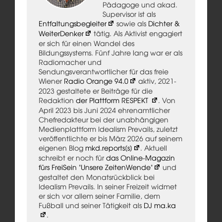
Pädagoge und akad.
Supervisor ist als
Entfaltungsbegleiter
sowie als
Dichter &
WeiterDenker
tätig. Als Aktivist engagiert
er sich für einen Wandel des
Bildungssystems. Fünf Jahre lang war er als
Radiomacher und
Sendungsverantwortlicher für das freie
Wiener
Radio Orange 94.0
aktiv, 2021-
2023 gestaltete er Beiträge für die
Redaktion
der Plattform RESPEKT
. Von
April 2023 bis Juni 2024 ehrenamtlicher
Chefredakteur bei der unabhängigen
Medienplattform Idealism Prevails, zuletzt
veröffentlichte er bis März 2026 auf seinem
eigenen Blog
mkd.reports[s]
. Aktuell
schreibt er noch für
das Online-Magazin
fürs FreiSein "Unsere ZeitenWende"
und
gestaltet den Monatsrückblick bei
Idealism Prevails. In seiner Freizeit widmet
er sich vor allem seiner Familie, dem
Fußball und seiner Tätigkeit als
DJ ma.ka
.