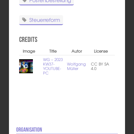
Steuerreform
Credits
Image
Title
Autor
License
WG – 2023
KW37-
Wolfgang
CC BY SA
YOUTUBE-
Müller
4.0
PC
Organisation