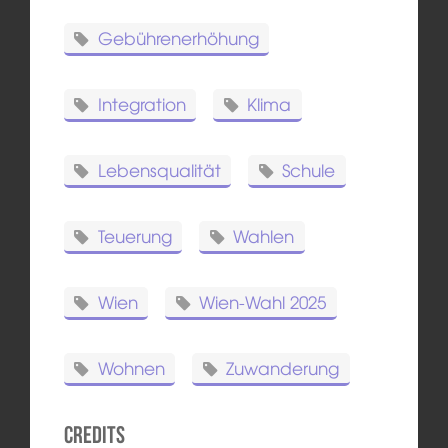
Gebührenerhöhung
Integration
Klima
Lebensqualität
Schule
Teuerung
Wahlen
Wien
Wien-Wahl 2025
Wohnen
Zuwanderung
Credits