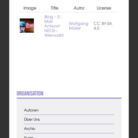
Image
Title
Autor
License
Blog – E-
Mail
Wolfgang
CC BY-SA
Antwort
Müller
4.0
NEOS –
Wienwahl
Organisation
Autoren
Über Uns
Archiv
Team