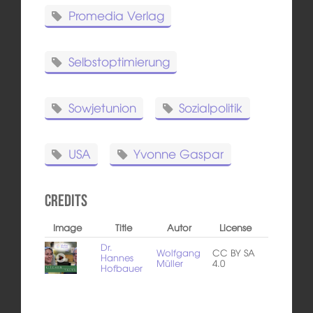
Promedia Verlag
Selbstoptimierung
Sowjetunion
Sozialpolitik
USA
Yvonne Gaspar
Credits
Image
Title
Autor
License
Dr.
Wolfgang
CC BY SA
Hannes
Müller
4.0
Hofbauer