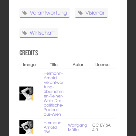
Verantwortung
Visionär
Wirtschaft
Credits
Image
Title
Autor
License
Hermann-
Arnold-
Verantwor
tung-
übernehm
en-Reiner-
Wein-Der-
politische-
Podcast-
aus-Wien
Hermann
Wolfgang
CC BY SA
Arnold
Müller
4.0
RW