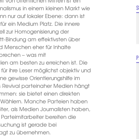
 von öffentlichen Mitteln ist ein
urnalismus in einem kleinen Markt wie
S
nn nur auf lokaler Ebene: dann ist
r für ein Medium Platz. Die innere
iell zur Homogenisierung der
t-Bindung am effektivsten über
nd Menschen eher für Inhalte
sprechen – was mit
P
n am besten zu erreichen ist. Die
für ihre Leser möglichst objektiv und
ine gewisse Orientierungshilfe im
Das Revival parteinaher Medien hängt
sammen: sie bietet einen direkten
 Wählern. Manche Parteien haben
ter, als Medien Journalisten haben,
 Parteimitarbeiter bereiten die
rsuchung ist gerade bei
fragt zu übernehmen.