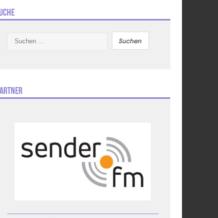
uche
Suchen
nach:
artner