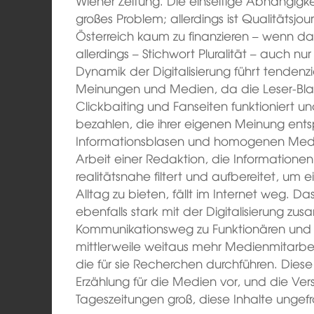
Wiener Zeitung. Die einseitige Abhängigkeit
großes Problem; allerdings ist Qualitätsjo
Österreich kaum zu finanzieren – wenn da
allerdings – Stichwort Pluralität – auch nu
Dynamik der Digitalisierung führt tendenz
Meinungen und Medien, da die Leser-Blat
Clickbaiting und Fanseiten funktioniert u
bezahlen, die ihrer eigenen Meinung ent
Informationsblasen und homogenen Medie
Arbeit einer Redaktion, die Informationen 
realitätsnahe filtert und aufbereitet, um e
Alltag zu bieten, fällt im Internet weg. 
ebenfalls stark mit der Digitalisierung zu
Kommunikationsweg zu Funktionären und
mittlerweile weitaus mehr Medienmitarbei
die für sie Recherchen durchführen. Diese
Erzählung für die Medien vor, und die Ve
Tageszeitungen groß, diese Inhalte unge