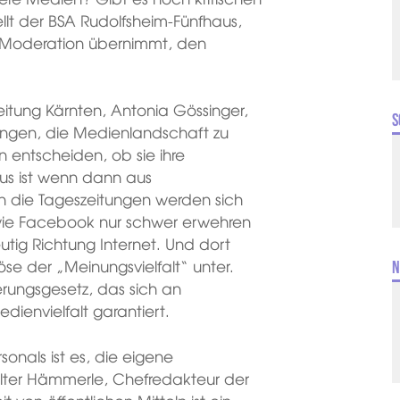
llt der BSA Rudolfsheim-Fünfhaus,
e Moderation übernimmt, den
eitung Kärnten, Antonia Gössinger,
S
lingen, die Medienlandschaft zu
n entscheiden, ob sie ihre
mus ist wenn dann aus
n die Tageszeitungen werden sich
 wie Facebook nur schwer erwehren
tig Richtung Internet. Und dort
öse der „Meinungsvielfalt“ unter.
N
rungsgesetz, das sich an
edienvielfalt garantiert.
onals ist es, die eigene
alter Hämmerle, Chefredakteur der