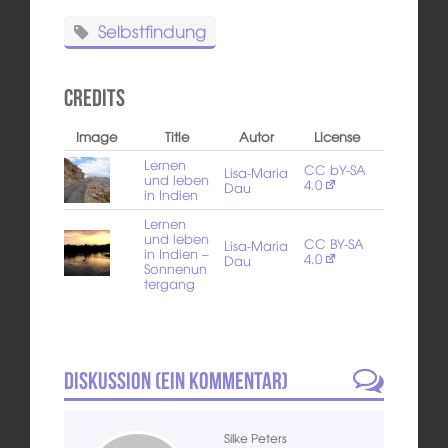
Selbstfindung
Credits
Image
Title
Autor
License
Lernen
CC bY-SA
Lisa-Maria
und leben
4.0
Dau
in Indien
Lernen
und leben
CC BY-SA
Lisa-Maria
in Indien –
4.0
Dau
Sonnenun
tergang
Diskussion (
Ein
Kommentar)
Silke Peters