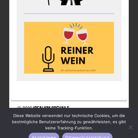
© 2026
Idealism Prevails
Diese Website verwendet nur technische Cookies, um die
UNTERSTÜTZE UNS
NEWSLETTER
IMPRESSUM
bestmögliche Benutzererfahrung zu gewährleisten, es gibt
DATENSCHUTZ
keine Tracking-Funktion.
Akzeptieren
Datenschutzerklärung