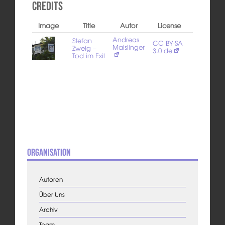
Credits
Image
Title
Autor
License
Andreas
Stefan
CC BY-SA
Maislinger
Zweig –
3.0 de
Tod im Exil
Organisation
Autoren
Über Uns
Archiv
Team