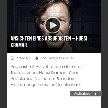
Ansichten eines Absurdisten – Hubsi
Kramar
Interview
von
Herbert Gnauer
Podcast mit Enfant terrible der österr.
Theaterszene, Hubsi Kramar - über
Populismus, Narzissmus & andere
Erscheinungen unserer Gesellschaft.
Weiterlesen