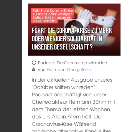
Führt die Corona-Krise zu mehr
oder weniger Solidarität in
unserer Gesellschaft ?
Podcast: Darüber sollten wir reden
von
Hermann Georg Böhm
In der aktuellen Ausgabe unseres
"Darüber sollten wir reden"
Podcast beschäftigt sich unser
Chefredakteur Hermann Böhm mit
dem Thema der letzten Wochen,
das uns Alle in Atem hält: Der
Coronavirus-Krise Während
zahlreiche alternative Kanäle ihre