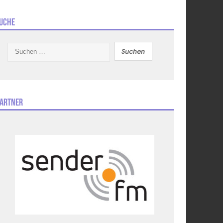
uche
Suchen
nach:
artner