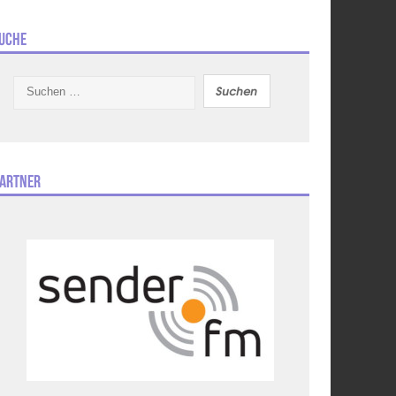
uche
Suchen
nach:
artner