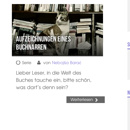
Aufzeichnungen eines
S
Buchnarren
Serie
von
Nebojša Barać
Lieber Leser, in die Welt des
Buches tauche ein, bitte schön,
was darf´s denn sein?
N
Weiterlesen