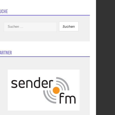
uche
Suchen
nach:
artner