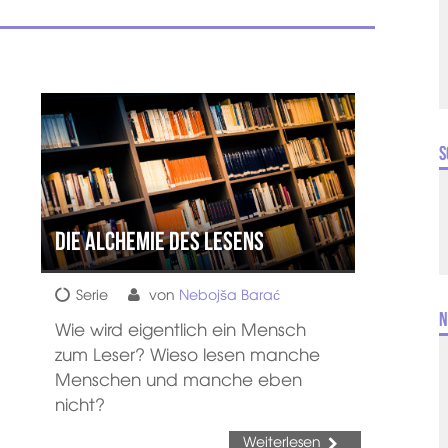
S
Die Alchemie des Lesens
Serie
von
Nebojša Barać
N
Wie wird eigentlich ein Mensch
zum Leser? Wieso lesen manche
Menschen und manche eben
nicht?
Weiterlesen