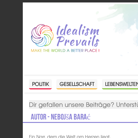
POLITIK
GESELLSCHAFT
LEBENSWELTE
Dir gefallen unsere Beiträge? Unterst
Autor - Nebojša Barać
Ein Narr, dem die Welt am Herzen liegt.