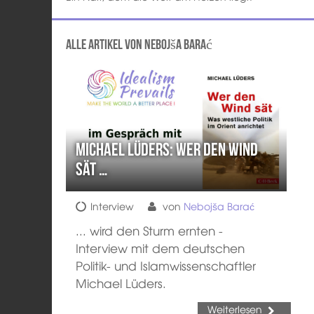
Alle Artikel von Nebojša Barać
Michael Lüders: Wer den Wind
sät …
Interview
von
Nebojša Barać
... wird den Sturm ernten -
Interview mit dem deutschen
Politik- und Islamwissenschaftler
Michael Lüders.
Weiterlesen