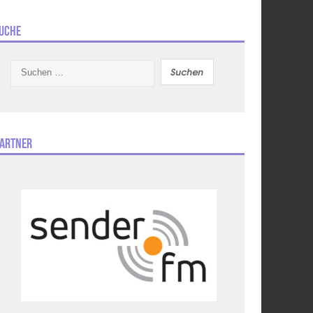
uche
Suchen
nach:
artner