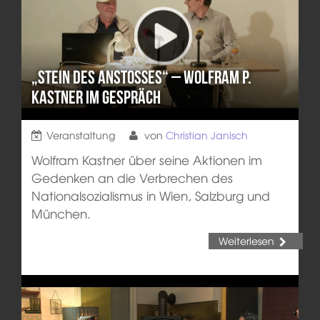
„Stein des Anstoßes“ – Wolfram P.
Kastner im Gespräch
Veranstaltung
von
Christian Janisch
Wolfram Kastner über seine Aktionen im
Gedenken an die Verbrechen des
Nationalsozialismus in Wien, Salzburg und
München.
Weiterlesen