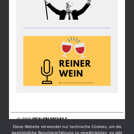
© 2026
Idealism Prevails
Diese Website verwendet nur technische Cookies, um die
UNTERSTÜTZE UNS
NEWSLETTER
IMPRESSUM
bestmögliche Benutzererfahrung zu gewährleisten, es gibt