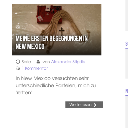
Meine ersten Begegnungen in
S
New Mexico
Serie
von
Alexander Stipsits
1 Kommentar
In New Mexico versuchten sehr
unterschiedliche Parteien, mich zu
N
"retten".
Weiterlesen