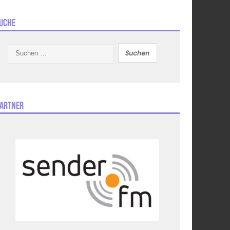
uche
Suchen
nach:
artner