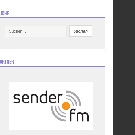
uche
Suchen
nach:
artner