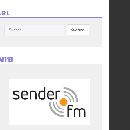
uche
Suchen
nach:
artner