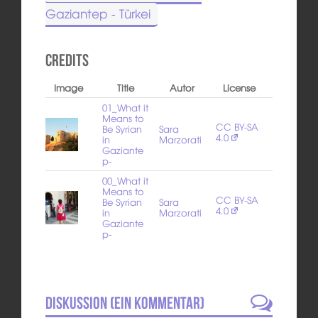
Gaziantep - Türkei
Credits
Image
Title
Autor
License
01_What it
Means to
CC BY-SA
Be Syrian
Sara
4.0
in
Marzorati
Gaziante
p-
00_What it
Means to
CC BY-SA
Be Syrian
Sara
4.0
in
Marzorati
Gaziante
p-
Diskussion (
Ein
Kommentar)