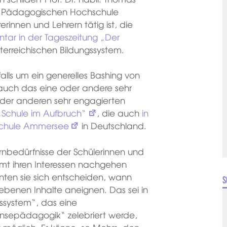
er Pädagogischen Hochschule
rinnen und Lehrern tätig ist, die
ar in der Tageszeitung „Der
erreichischen Bildungssystem.
alls um ein generelles Bashing von
auch das eine oder andere sehr
oder anderen sehr engagierten
e „Schule im Aufbruch“
, die auch
in
Schule Ammersee
in Deutschland.
rnbedürfnisse der Schülerinnen und
mmt ihren Interessen nachgehen
ten sie sich entscheiden, wann
S
ebenen Inhalte aneignen. Das sei in
ssystem“, das eine
änsepädagogik“ zelebriert werde,