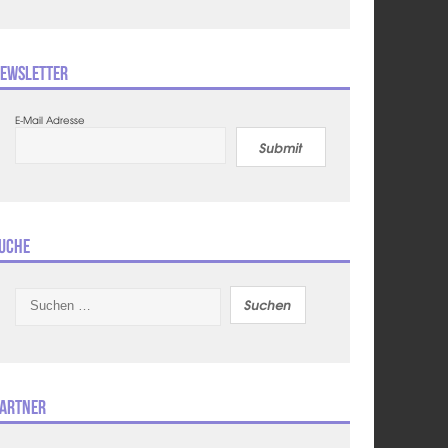
ewsletter
E-Mail Adresse
Submit
uche
Suchen
nach:
artner