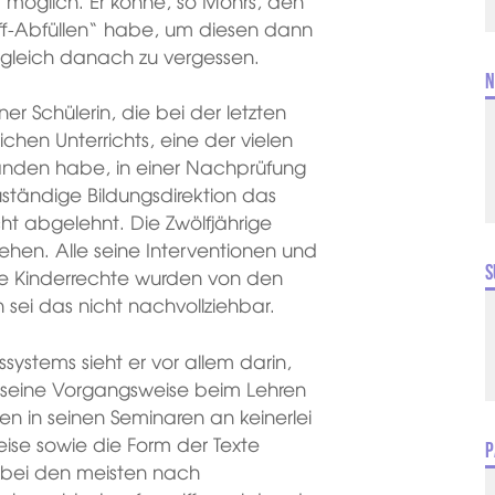
ht möglich. Er könne, so Mohrs, den
toff-Abfüllen“ habe, um diesen dann
 gleich danach zu vergessen.
N
er Schülerin, die bei der letzten
chen Unterrichts, eine der vielen
tanden habe, in einer Nachprüfung
ständige Bildungsdirektion das
ht abgelehnt. Die Zwölfjährige
ehen. Alle seine Interventionen und
S
ie Kinderrechte wurden von den
 sei das nicht nachvollziehbar.
systems sieht er vor allem darin,
 seine Vorgangsweise beim Lehren
ten in seinen Seminaren an keinerlei
se sowie die Form der Texte
P
as bei den meisten nach