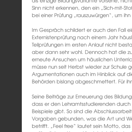
als einzige Bildungsvariante vorsehe, nic
Sinn nicht erkennen, den ein „Sich-mit-S
bei einer Prüfung „rauszuwürgen“, um ihn
Im Gespräch schildert er auch den Fall ein
Externistenprüfung nach einem Jahr häusli
Teilprüfungen im ersten Anlauf nicht bes
aber dann sehr wohl. Dennoch hat die zu
erneute Ansuchen um häuslichen Unterric
müsse nun seit Herbst wieder zur Schule g
Argumentationen auch im Hinblick auf d
Behörden bislang abgeschmettert. Für ihn
Seine Beiträge zur Erneuerung des Bildungs
dass er den Lehramtsstudierenden durch
Beispiele gibt. So sind die Abschlussarbei
Vorgaben gebunden, was die Art und Wei
betrifft. „Feel free“ lautet sein Motto, d