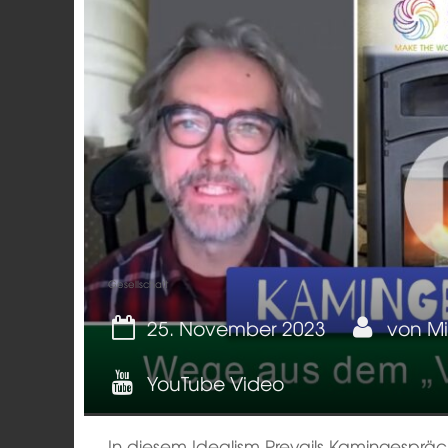
Gesellschaft
25. November 2023
von
Mi
YouTube Video
In diesem Idealism Prevails Kamingespräch