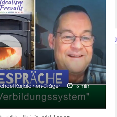
Ü
chael Karjalainen-Dräger
3 min
 schildert Prof. Dr. habil. Thomas