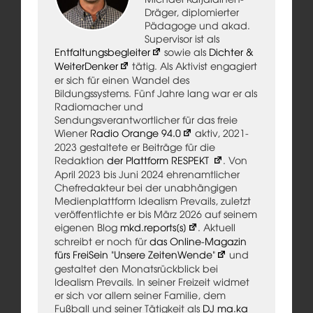
Dräger, diplomierter
Pädagoge und akad.
Supervisor ist als
Entfaltungsbegleiter
sowie als
Dichter &
WeiterDenker
tätig. Als Aktivist engagiert
er sich für einen Wandel des
Bildungssystems. Fünf Jahre lang war er als
Radiomacher und
Sendungsverantwortlicher für das freie
Wiener
Radio Orange 94.0
aktiv, 2021-
2023 gestaltete er Beiträge für die
Redaktion
der Plattform RESPEKT
. Von
April 2023 bis Juni 2024 ehrenamtlicher
Chefredakteur bei der unabhängigen
Medienplattform Idealism Prevails, zuletzt
veröffentlichte er bis März 2026 auf seinem
eigenen Blog
mkd.reports[s]
. Aktuell
schreibt er noch für
das Online-Magazin
fürs FreiSein "Unsere ZeitenWende"
und
gestaltet den Monatsrückblick bei
Idealism Prevails. In seiner Freizeit widmet
er sich vor allem seiner Familie, dem
Fußball und seiner Tätigkeit als
DJ ma.ka