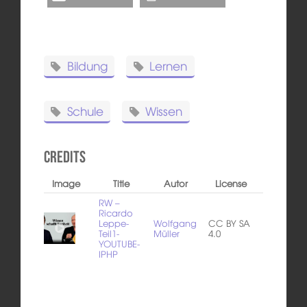
Bildung
Lernen
Schule
Wissen
Credits
Image
Title
Autor
License
RW –
Ricardo
Leppe-
Wolfgang
CC BY SA
Teil1-
Müller
4.0
YOUTUBE-
IPHP