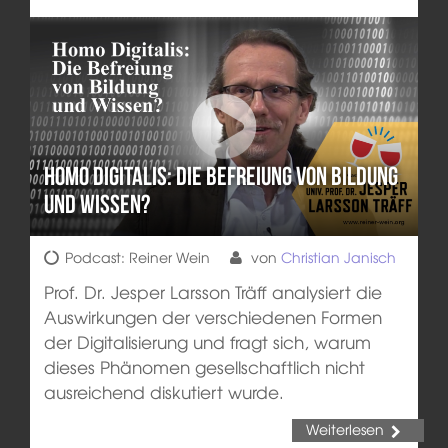
Homo Digitalis: Die Befreiung von Bildung
und Wissen?
Podcast: Reiner Wein
von
Christian Janisch
Prof. Dr. Jesper Larsson Träff analysiert die
Auswirkungen der verschiedenen Formen
der Digitalisierung und fragt sich, warum
dieses Phänomen gesellschaftlich nicht
ausreichend diskutiert wurde.
Weiterlesen